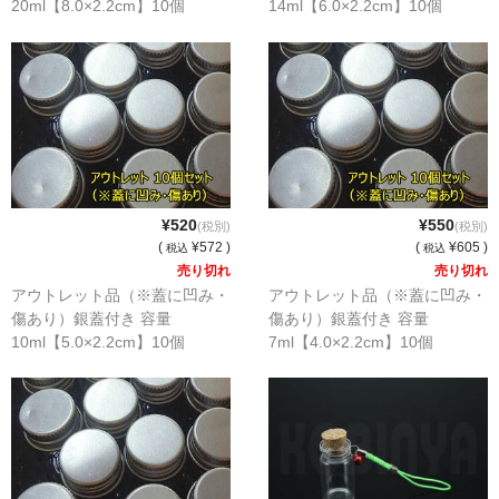
20ml【8.0×2.2cm】10個
14ml【6.0×2.2cm】10個
¥520
¥550
(税別)
(税別)
(
¥572 )
(
¥605 )
税込
税込
売り切れ
売り切れ
アウトレット品（※蓋に凹み・
アウトレット品（※蓋に凹み・
傷あり）銀蓋付き 容量
傷あり）銀蓋付き 容量
10ml【5.0×2.2cm】10個
7ml【4.0×2.2cm】10個