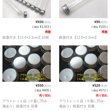
¥930
¥95
(税別)
(税別)
(
¥1,023 )
(
¥104 )
税込
税込
廃盤
廃盤
銀蓋付き【12.0×2.2cm】10個
銀蓋付き【12.0×2.2cm】
¥550
¥520
(税別)
(税別)
(
¥605 )
(
¥572 )
税込
税込
売り切れ
売り切れ
アウトレット品（※蓋に凹み・
アウトレット品（※蓋に凹み・
傷あり）銀蓋付き 容量
傷あり）銀蓋付き 容量