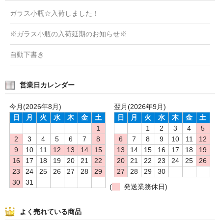
ガラス小瓶☆入荷しました！
※ガラス小瓶の入荷延期のお知らせ※
自動下書き
営業日カレンダー
今月(2026年8月)
翌月(2026年9月)
日
月
火
水
木
金
土
日
月
火
水
木
金
土
1
1
2
3
4
5
2
3
4
5
6
7
8
6
7
8
9
10
11
12
9
10
11
12
13
14
15
13
14
15
16
17
18
19
16
17
18
19
20
21
22
20
21
22
23
24
25
26
23
24
25
26
27
28
29
27
28
29
30
30
31
(
発送業務休日)
よく売れている商品