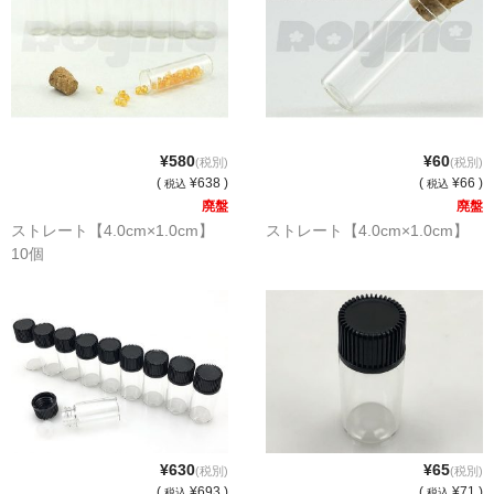
セット
ストラップ付き
単品
¥580
¥60
(税別)
(税別)
(
¥638 )
(
¥66 )
セット
税込
税込
廃盤
廃盤
ストレート【4.0cm×1.0cm】
ストレート【4.0cm×1.0cm】
ふた付き
10個
単品
セット
デザイン小瓶
単品
セット
¥630
¥65
(税別)
(税別)
(
¥693 )
(
¥71 )
税込
税込