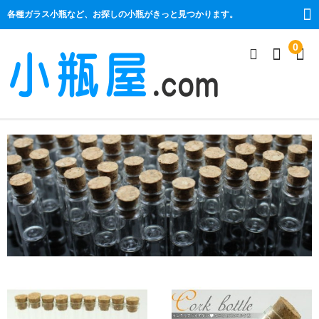
各種ガラス小瓶など、お探しの小瓶がきっと見つかります。
0
商品一覧
絞り口
コルク栓
プラ栓
セット
ストレート
コルク栓