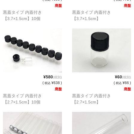
パーツ
廃盤
廃盤
黒蓋タイプ 内蓋付き
黒蓋タイプ 内蓋付き
アウトレット
【3.7×1.5cm】10個
【3.7×1.5cm】
お問い合わせ
¥580
¥60
(税別)
(税別)
(
¥638 )
(
¥66 )
税込
税込
廃盤
廃盤
黒蓋タイプ 内蓋付き
黒蓋タイプ 内蓋付き
【2.7×1.5cm】10個
【2.7×1.5cm】