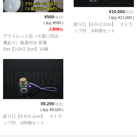
¥10,000
(税別)
¥500
(税別)
(
¥11,000 )
税込
(
¥550 )
税込
絞り口【4.0×2.2cm】 ストラ
入荷待ち
ップ付 100個セット
アウトレット品（※蓋に凹み・
傷あり）銀蓋付き 容量
5ml【3.0×2.2cm】10個
¥8,200
(税別)
(
¥9,020 )
税込
絞り口【3.0×2.2cm】 ストラ
ップ付 100個セット