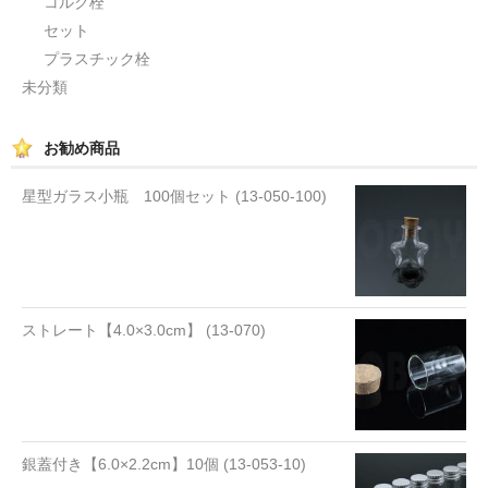
コルク栓
セット
セット
プラスチック栓
パーツ
未分類
アウトレット
お勧め商品
お問い合わせ
星型ガラス小瓶 100個セット (13-050-100)
ストレート【4.0×3.0cm】 (13-070)
銀蓋付き【6.0×2.2cm】10個 (13-053-10)