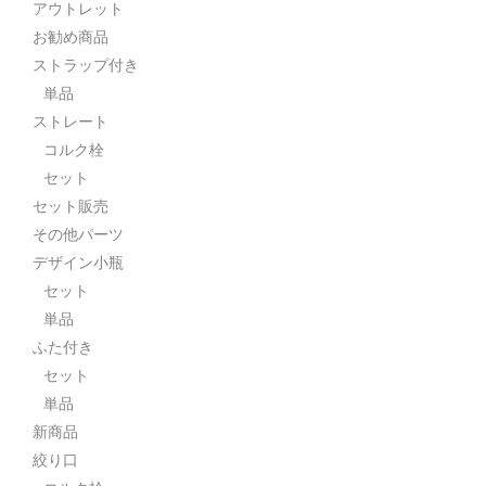
アウトレット
ストレート
お勧め商品
コルク栓
ストラップ付き
単品
セット
ストレート
コルク栓
ストラップ付き
セット
単品
セット販売
その他パーツ
セット
デザイン小瓶
ふた付き
セット
単品
単品
ふた付き
セット
セット
単品
デザイン小瓶
新商品
絞り口
単品