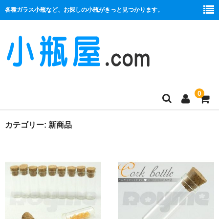
各種ガラス小瓶など、お探しの小瓶がきっと見つかります。
0
商品一覧
カテゴリー:
新商品
絞り口
コルク栓
プラ栓
セット