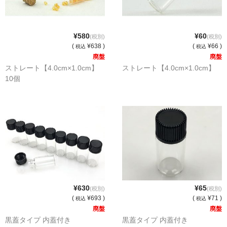
ストレート
コルク栓
¥580
¥60
(税別)
(税別)
(
¥638 )
(
¥66 )
税込
税込
セット
廃盤
廃盤
ストレート【4.0cm×1.0cm】
ストレート【4.0cm×1.0cm】
ストラップ付き
10個
単品
セット
ふた付き
単品
セット
¥630
¥65
(税別)
(税別)
(
¥693 )
(
¥71 )
デザイン小瓶
税込
税込
廃盤
廃盤
黒蓋タイプ 内蓋付き
黒蓋タイプ 内蓋付き
単品