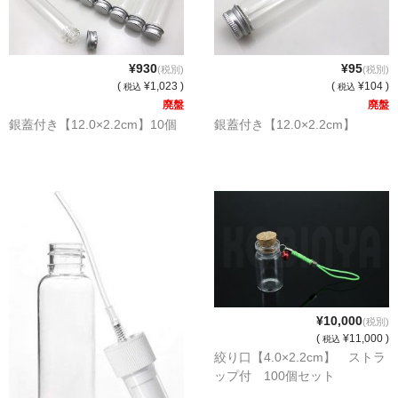
¥930
¥95
(税別)
(税別)
(
¥1,023 )
(
¥104 )
税込
税込
廃盤
廃盤
銀蓋付き【12.0×2.2cm】10個
銀蓋付き【12.0×2.2cm】
¥10,000
(税別)
(
¥11,000 )
税込
絞り口【4.0×2.2cm】 ストラ
ップ付 100個セット