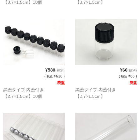
【3.7×1.5cm】10個
【3.7×1.5cm】
セット
パーツ
アウトレット
お問い合わせ
¥580
¥60
(税別)
(税別)
(
¥638 )
(
¥66 )
税込
税込
廃盤
廃盤
黒蓋タイプ 内蓋付き
黒蓋タイプ 内蓋付き
【2.7×1.5cm】10個
【2.7×1.5cm】