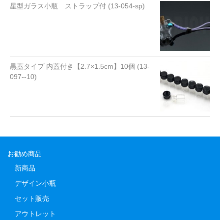
星型ガラス小瓶 ストラップ付 (13-054-sp)
黒蓋タイプ 内蓋付き【2.7×1.5cm】10個 (13-
097--10)
お勧め商品
新商品
デザイン小瓶
セット販売
アウトレット