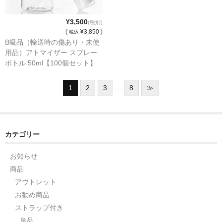
¥3,500
(税別)
(
¥3,850 )
税込
B級品（輸送時の傷あり・未使
用品）アトマイザー スプレー
ボトル 50ml【100個セット】
空容器 アルコール・次亜塩素
酸水 対応 スプレー 霧吹き ア
1
2
3
…
8
≫
ウトレット品
カテゴリー
お知らせ
商品
アウトレット
お勧め商品
ストラップ付き
単品