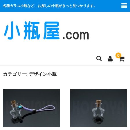
各種ガラス小瓶など、お探しの小瓶がきっと見つかります。
0
商品一覧
カテゴリー:
デザイン小瓶
絞り口
コルク栓
プラ栓
セット