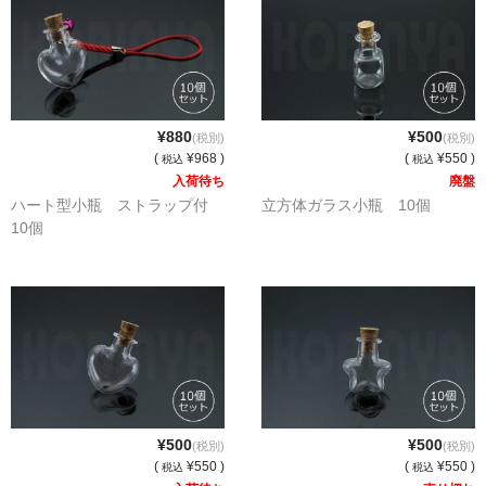
セット
パーツ
アウトレット
¥880
¥500
(税別)
(税別)
(
¥968 )
(
¥550 )
税込
税込
お問い合わせ
入荷待ち
廃盤
ハート型小瓶 ストラップ付
立方体ガラス小瓶 10個
10個
¥500
¥500
(税別)
(税別)
(
¥550 )
(
¥550 )
税込
税込