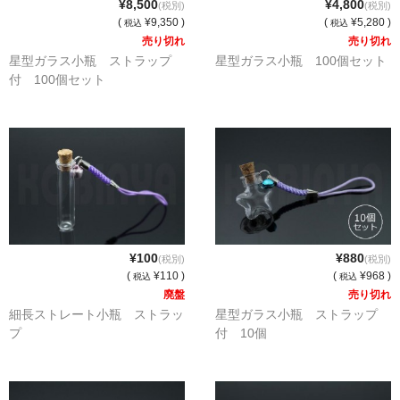
¥8,500
¥4,800
(税別)
(税別)
ストレート
(
¥9,350 )
(
¥5,280 )
税込
税込
売り切れ
売り切れ
コルク栓
星型ガラス小瓶 ストラップ
星型ガラス小瓶 100個セット
付 100個セット
セット
ストラップ付き
単品
セット
ふた付き
¥100
¥880
(税別)
(税別)
単品
(
¥110 )
(
¥968 )
税込
税込
廃盤
売り切れ
セット
細長ストレート小瓶 ストラッ
星型ガラス小瓶 ストラップ
プ
付 10個
デザイン小瓶
単品