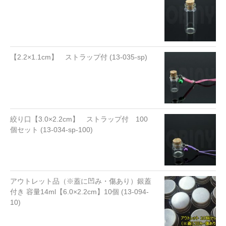
【2.2×1.1cm】 ストラップ付 (13-035-sp)
絞り口【3.0×2.2cm】 ストラップ付 100
個セット (13-034-sp-100)
アウトレット品（※蓋に凹み・傷あり）銀蓋
付き 容量14ml【6.0×2.2cm】10個 (13-094-
10)