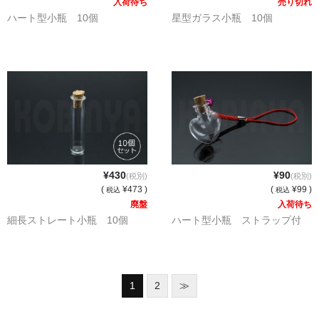
入荷待ち
売り切れ
ハート型小瓶 10個
星型ガラス小瓶 10個
¥430
¥90
(税別)
(税別)
(
¥473 )
(
¥99 )
税込
税込
廃盤
入荷待ち
細長ストレート小瓶 10個
ハート型小瓶 ストラップ付
1
2
≫