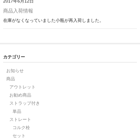
2017年6月12日
ストレート
商品入荷情報
コルク栓
在庫がなくなっていました小瓶が再入荷しました。
セット
ストラップ付き
カテゴリー
単品
セット
お知らせ
商品
ふた付き
アウトレット
お勧め商品
単品
ストラップ付き
セット
単品
ストレート
デザイン小瓶
コルク栓
セット
単品