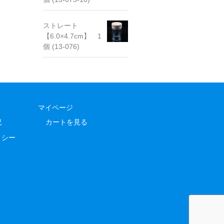
ストレート
【6.0×4.7cm】 1
個 (13-076)
マイページ
記
カートを見る
リシー