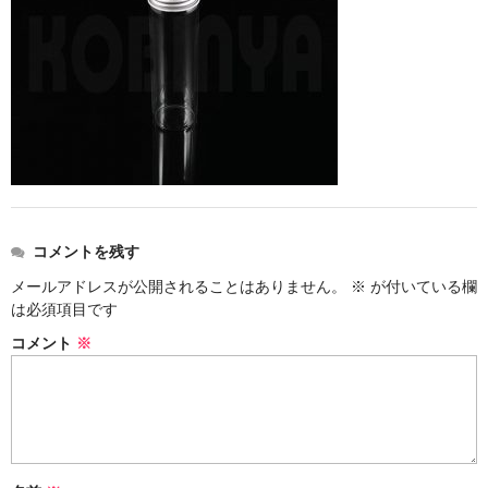
ストレート
コルク栓
セット
ストラップ付き
単品
セット
コメントを残す
メールアドレスが公開されることはありません。
※
が付いている欄
ふた付き
は必須項目です
単品
コメント
※
セット
デザイン小瓶
単品