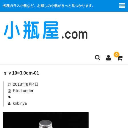
各種ガラス小瓶など、お探しの小瓶がきっと見つかります。
0
商品一覧
ｓｖ10×3.0cm-01
2018年8月4日
絞り口
Filed under:
コルク栓
kobinya
プラ栓
セット