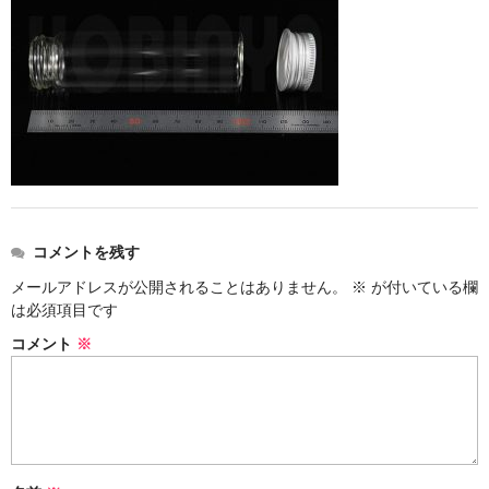
ストレート
コルク栓
セット
ストラップ付き
単品
セット
コメントを残す
メールアドレスが公開されることはありません。
※
が付いている欄
ふた付き
は必須項目です
単品
コメント
※
セット
デザイン小瓶
単品