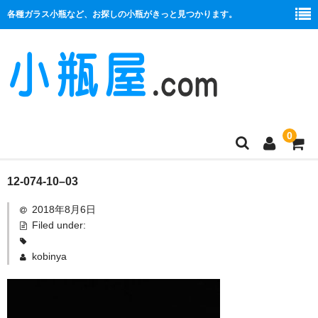
各種ガラス小瓶など、お探しの小瓶がきっと見つかります。
0
商品一覧
12-074-10–03
2018年8月6日
絞り口
Filed under:
コルク栓
kobinya
プラ栓
セット