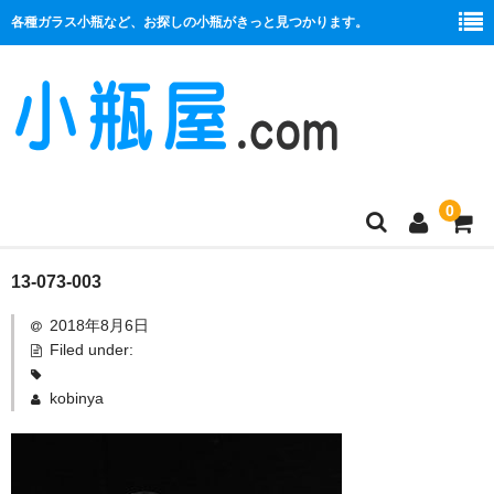
各種ガラス小瓶など、お探しの小瓶がきっと見つかります。
0
商品一覧
13-073-003
2018年8月6日
絞り口
Filed under:
コルク栓
kobinya
プラ栓
セット