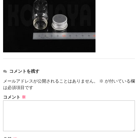
ストレート
コルク栓
セット
ストラップ付き
単品
セット
コメントを残す
メールアドレスが公開されることはありません。
※
が付いている欄
ふた付き
は必須項目です
単品
コメント
※
セット
デザイン小瓶
単品