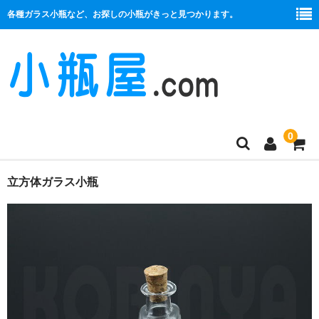
各種ガラス小瓶など、お探しの小瓶がきっと見つかります。
0
商品一覧
立方体ガラス小瓶
絞り口
コルク栓
プラ栓
セット