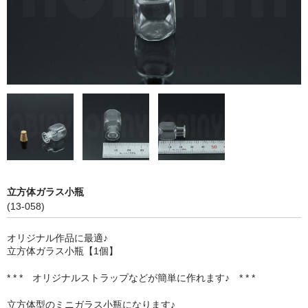
ストレート
コルク栓
セット
ストラップ付き
単品
セット
ふた付き
立方体ガラス小瓶
(13-058)
単品
オリジナル作品に最適♪
セット
立方体ガラス小瓶【1個】
デザイン小瓶
* * * オリジナルストラップなどが簡単に作れます♪ * * *
単品
立方体型のミニガラス小瓶になります♪