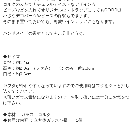
コルクのふたでナチュラルテイストなデザイン☆
セット
ビーズなどを入れてオリジナルのストラップにしてもGOOD◎
小さなデコパーツやビーズの保管もできます。
パーツ
そのまま置いておいても、可愛いインテリアにもなります。
ハンドメイドの素材としても…是非どうぞ♪
アウトレット
お問い合わせ
◆サイズ
直径：約1.4cm
高さ：約2.9cm（フタ込）・ビンのみ：約2.3cm
口径：約0.6cm
※フタが外れやすくなっていますのでご使用時はフタをぐっと押し
込んでください。
※薄いガラス素材になりますので、お取り扱いには十分にお気をつ
け下さい。
◆素材 ：ガラス、コルク
◆お届け内容 ：立方体ガラス小瓶 1個