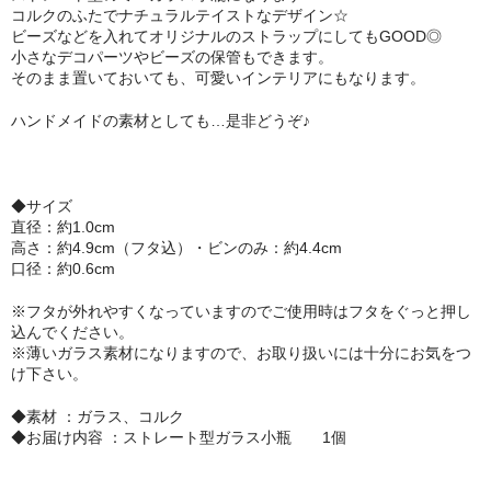
コルクのふたでナチュラルテイストなデザイン☆
セット
ビーズなどを入れてオリジナルのストラップにしてもGOOD◎
小さなデコパーツやビーズの保管もできます。
パーツ
そのまま置いておいても、可愛いインテリアにもなります。
ハンドメイドの素材としても…是非どうぞ♪
アウトレット
お問い合わせ
◆サイズ
直径：約1.0cm
高さ：約4.9cm（フタ込）・ビンのみ：約4.4cm
口径：約0.6cm
※フタが外れやすくなっていますのでご使用時はフタをぐっと押し
込んでください。
※薄いガラス素材になりますので、お取り扱いには十分にお気をつ
け下さい。
◆素材 ：ガラス、コルク
◆お届け内容 ：ストレート型ガラス小瓶 1個