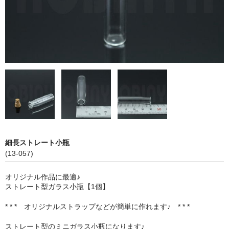
ストレート
コルク栓
セット
ストラップ付き
単品
セット
ふた付き
細長ストレート小瓶
(13-057)
単品
オリジナル作品に最適♪
セット
ストレート型ガラス小瓶【1個】
デザイン小瓶
* * * オリジナルストラップなどが簡単に作れます♪ * * *
単品
ストレート型のミニガラス小瓶になります♪