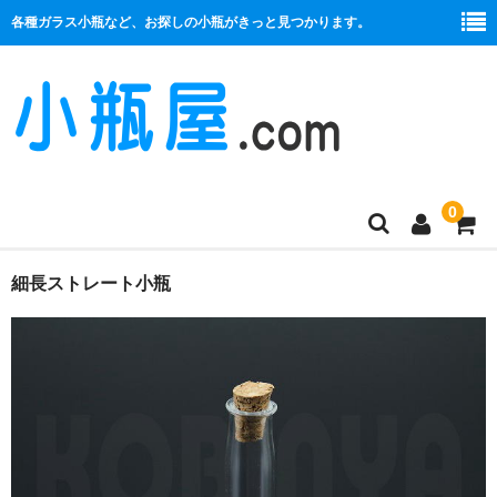
各種ガラス小瓶など、お探しの小瓶がきっと見つかります。
0
商品一覧
細長ストレート小瓶
絞り口
コルク栓
プラ栓
セット