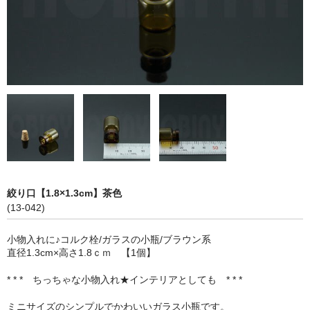
ストレート
コルク栓
セット
ストラップ付き
単品
セット
ふた付き
絞り口【1.8×1.3cm】茶色
(13-042)
単品
小物入れに♪コルク栓/ガラスの小瓶/ブラウン系
セット
直径1.3cm×高さ1.8ｃｍ 【1個】
デザイン小瓶
* * * ちっちゃな小物入れ★インテリアとしても * * *
単品
ミニサイズのシンプルでかわいいガラス小瓶です。