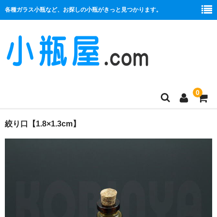
各種ガラス小瓶など、お探しの小瓶がきっと見つかります。
0
商品一覧
絞り口【1.8×1.3cm】
絞り口
コルク栓
プラ栓
セット