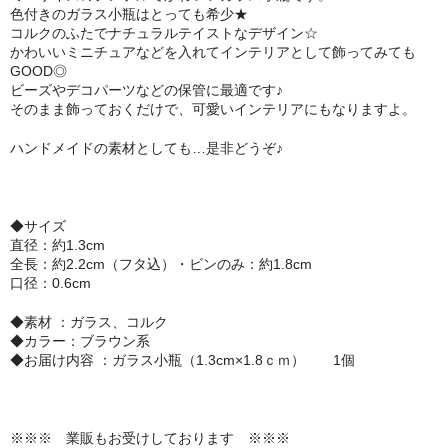
色付きのガラス小瓶はとっても希少★
セット
コルクのふたでナチュラルテイストなデザイン☆
かわいいミニチュアなどを入れてインテリアとして飾ってみても
パーツ
GOOD◎
ビーズやデコパーツなどの保管に最適です♪
そのまま飾っておくだけで、可愛いインテリアにもなりますよ。
アウトレット
ハンドメイドの素材としても…是非どうぞ♪
お問い合わせ
◆サイズ
直径：約1.3cm
全長：約2.2cm（フタ込）・ビンのみ：約1.8cm
口径：0.6cm
◆素材 ：ガラス、コルク
◆カラー：ブラウン系
◆お届け内容 ：ガラス小瓶（1.3cm×1.8ｃｍ） 1個
※※※ 業販もお受けしております ※※※