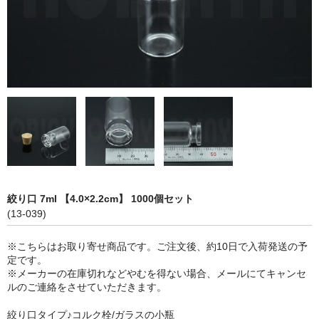
ストレート
コルク栓
セット
ストラップ付き
単品
セット
ふた付き
絞り口 7ml 【4.0×2.2cm】 1000個セット
(13-039)
単品
※こちらはお取り寄せ商品です。ご注文後、約10日で入荷発送の予
セット
定です。
※メーカーの在庫切れなどやむを得ない場合、メールにてキャンセ
デザイン小瓶
ルのご連絡をさせていただきます。
単品
絞り口タイプ♪コルク栓/ガラスの小瓶