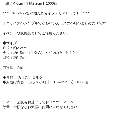
【高さ4.0cm×直径2.2cm】1000個
セット
* * * ちっちゃな小物入れ★インテリアとしても * * *
パーツ
ミニサイズのシンプルでかわいいガラスの小瓶のまとめ売りです。
アウトレット
イベントや販促品としてご活用ください。
お問い合わせ
◆サイズ
直径：約2.2cm
全長：約4.5cm（フタ込）・ビンのみ：約4.0cm
口径：約1.2cm
内容量：7ml
◆素材 ：ガラス、コルク
◆お届け内容 ：ガラス小瓶【4.0cm×2.2cm】 1000個
※※※ 業販もお受けしております ※※※
数量・金額などお気軽にお問い合わせください。