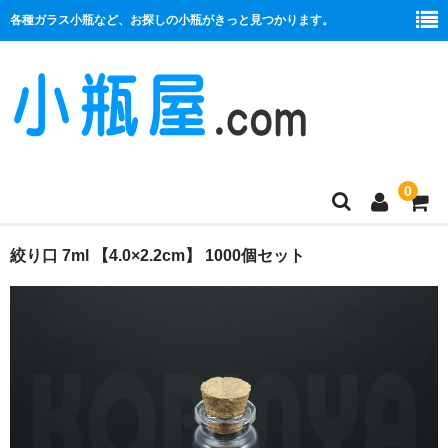
各種ガラス小瓶など、お探しの小瓶がきっと見つかります。
0
商品一覧
絞り口 7ml 【4.0×2.2cm】 1000個セット
絞り口
コルク栓
プラ栓
セット