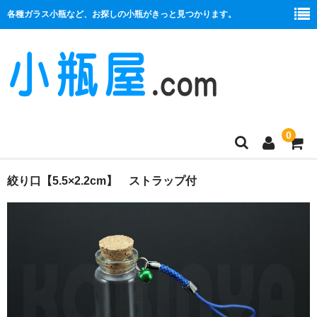
各種ガラス小瓶など、お探しの小瓶がきっと見つかります。
0
商品一覧
絞り口【5.5×2.2cm】 ストラップ付
絞り口
コルク栓
プラ栓
セット