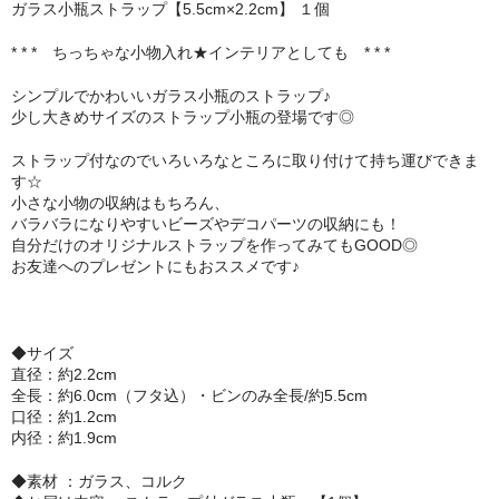
ガラス小瓶ストラップ【5.5cm×2.2cm】 １個
セット
* * * ちっちゃな小物入れ★インテリアとしても * * *
パーツ
シンプルでかわいいガラス小瓶のストラップ♪
少し大きめサイズのストラップ小瓶の登場です◎
アウトレット
ストラップ付なのでいろいろなところに取り付けて持ち運びできま
お問い合わせ
す☆
小さな小物の収納はもちろん、
バラバラになりやすいビーズやデコパーツの収納にも！
自分だけのオリジナルストラップを作ってみてもGOOD◎
お友達へのプレゼントにもおススメです♪
◆サイズ
直径：約2.2cm
全長：約6.0cm（フタ込）・ビンのみ全長/約5.5cm
口径：約1.2cm
内径：約1.9cm
◆素材 ：ガラス、コルク