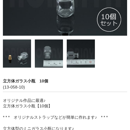
ストレート
コルク栓
セット
ストラップ付き
単品
セット
ふた付き
立方体ガラス小瓶 10個
(13-058-10)
単品
オリジナル作品に最適♪
セット
立方体ガラス小瓶【10個】
デザイン小瓶
* * * オリジナルストラップなどが簡単に作れます♪ * * *
単品
立方体型のミニガラス小瓶になります♪