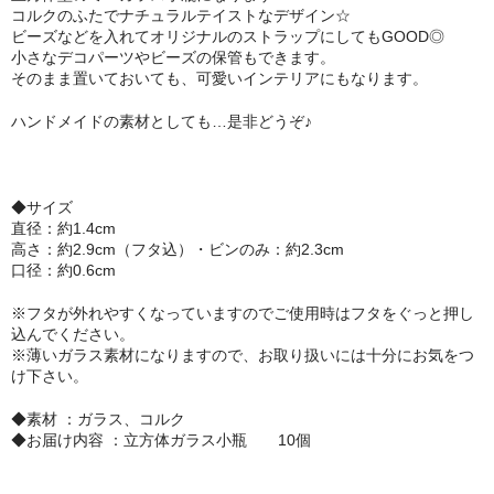
コルクのふたでナチュラルテイストなデザイン☆
セット
ビーズなどを入れてオリジナルのストラップにしてもGOOD◎
小さなデコパーツやビーズの保管もできます。
パーツ
そのまま置いておいても、可愛いインテリアにもなります。
ハンドメイドの素材としても…是非どうぞ♪
アウトレット
お問い合わせ
◆サイズ
直径：約1.4cm
高さ：約2.9cm（フタ込）・ビンのみ：約2.3cm
口径：約0.6cm
※フタが外れやすくなっていますのでご使用時はフタをぐっと押し
込んでください。
※薄いガラス素材になりますので、お取り扱いには十分にお気をつ
け下さい。
◆素材 ：ガラス、コルク
◆お届け内容 ：立方体ガラス小瓶 10個