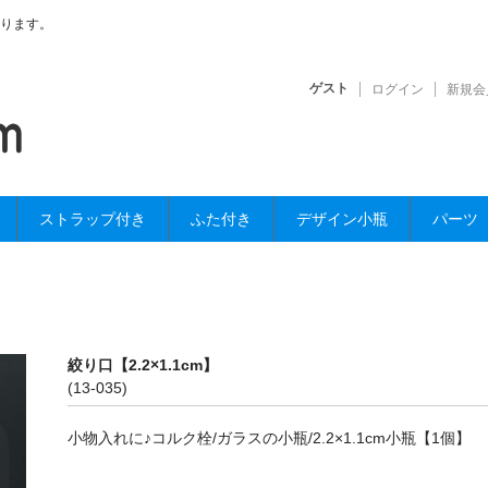
ります。
ゲスト
ログイン
新規会
ストラップ付き
ふた付き
デザイン小瓶
パーツ
絞り口【2.2×1.1cm】
(13-035)
小物入れに♪コルク栓/ガラスの小瓶/2.2×1.1cm小瓶【1個】