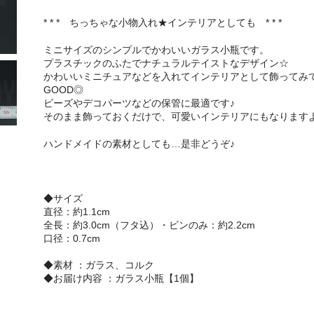
* * * ちっちゃな小物入れ★インテリアとしても * * *
ミニサイズのシンプルでかわいいガラス小瓶です。
プラスチックのふたでナチュラルテイストなデザイン☆
かわいいミニチュアなどを入れてインテリアとして飾ってみ
GOOD◎
ビーズやデコパーツなどの保管に最適です♪
そのまま飾っておくだけで、可愛いインテリアにもなります
ハンドメイドの素材としても…是非どうぞ♪
◆サイズ
直径：約1.1cm
全長：約3.0cm（フタ込）・ビンのみ：約2.2cm
口径：0.7cm
◆素材 ：ガラス、コルク
◆お届け内容 ：ガラス小瓶【1個】