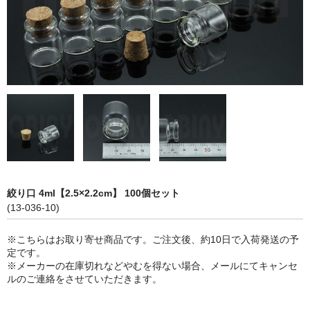
ストレート
コルク栓
セット
ストラップ付き
単品
セット
ふた付き
絞り口 4ml【2.5×2.2cm】 100個セット
(13-036-10)
単品
※こちらはお取り寄せ商品です。ご注文後、約10日で入荷発送の予
セット
定です。
※メーカーの在庫切れなどやむを得ない場合、メールにてキャンセ
デザイン小瓶
ルのご連絡をさせていただきます。
単品