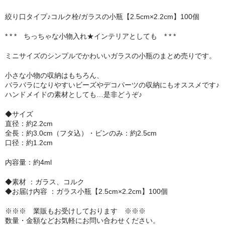
セット
絞り口タイプ♪コルク栓/ガラスの小瓶【2.5cm×2.2cm】100個
パーツ
* * * ちっちゃな小物入れ★インテリアとしても * * *
ミニサイズのシンプルでかわいいガラスの小瓶のまとめ売りです。
アウトレット
小さな小物の収納はもちろん、
お問い合わせ
バラバラになりやすいビーズやデコパーツの収納にもオススメです♪
ハンドメイドの素材としても…是非どうぞ♪
◆サイズ
直径：約2.2cm
全長：約3.0cm（フタ込）・ビンのみ：約2.5cm
口径：約1.2cm
内容量：約4ml
◆素材 ：ガラス、コルク
◆お届け内容 ：ガラス小瓶【2.5cm×2.2cm】100個
※※※ 業販もお受けしております ※※※
数量・金額などお気軽にお問い合わせください。