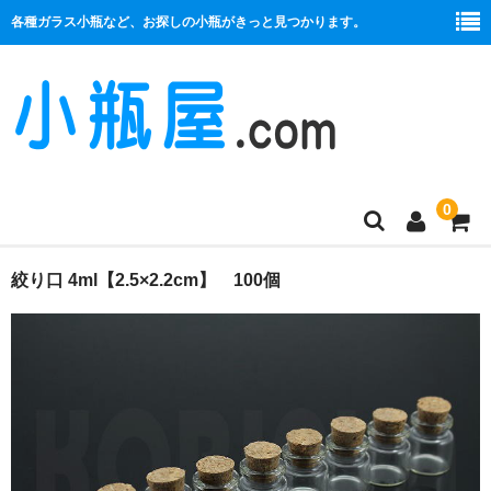
各種ガラス小瓶など、お探しの小瓶がきっと見つかります。
0
商品一覧
絞り口 4ml【2.5×2.2cm】 100個
絞り口
コルク栓
プラ栓
セット