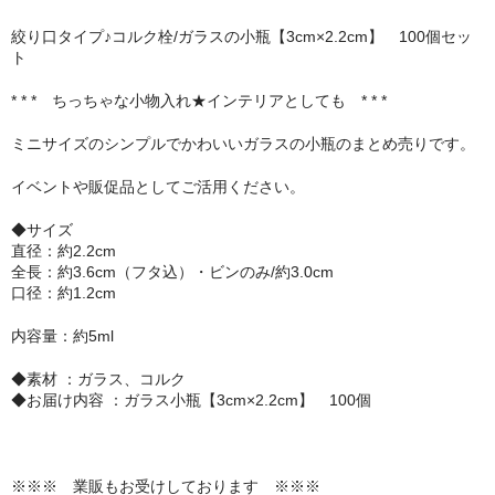
セット
絞り口タイプ♪コルク栓/ガラスの小瓶【3cm×2.2cm】 100個セッ
ト
パーツ
* * * ちっちゃな小物入れ★インテリアとしても * * *
アウトレット
ミニサイズのシンプルでかわいいガラスの小瓶のまとめ売りです。
お問い合わせ
イベントや販促品としてご活用ください。
◆サイズ
直径：約2.2cm
全長：約3.6cm（フタ込）・ビンのみ/約3.0cm
口径：約1.2cm
内容量：約5ml
◆素材 ：ガラス、コルク
◆お届け内容 ：ガラス小瓶【3cm×2.2cm】 100個
※※※ 業販もお受けしております ※※※