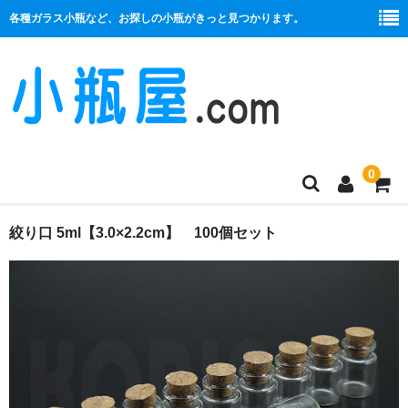
各種ガラス小瓶など、お探しの小瓶がきっと見つかります。
0
商品一覧
絞り口 5ml【3.0×2.2cm】 100個セット
絞り口
コルク栓
プラ栓
セット