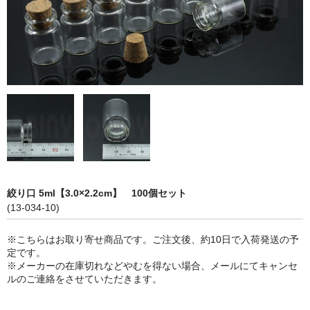
ストレート
コルク栓
セット
ストラップ付き
単品
セット
ふた付き
絞り口 5ml【3.0×2.2cm】 100個セット
(13-034-10)
単品
※こちらはお取り寄せ商品です。ご注文後、約10日で入荷発送の予
セット
定です。
※メーカーの在庫切れなどやむを得ない場合、メールにてキャンセ
デザイン小瓶
ルのご連絡をさせていただきます。
単品