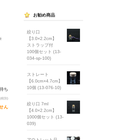
お勧め商品
絞り口
【3.0×2.2cm】
※
ストラップ付
100個セット (13-
034-sp-100)
ストレート
【6.0cm×4.7cm】
10個 (13-076-10)
荷待ち
(税別)
絞り口 7ml
せん
【4.0×2.2cm】
1000個セット (13-
039)
アウトレット品