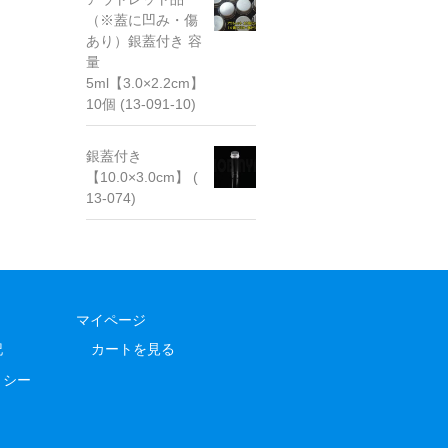
（※蓋に凹み・傷
あり）銀蓋付き 容
量
5ml【3.0×2.2cm】
10個 (13-091-10)
銀蓋付き
【10.0×3.0cm】 (
13-074)
マイページ
記
カートを見る
リシー