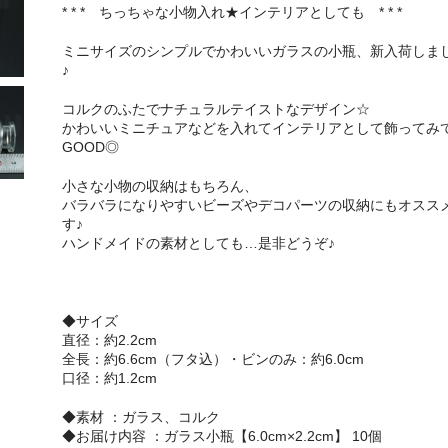
* * * ちっちゃな小物入れ★インテリアとしても * * *
ミニサイズのシンプルでかわいいガラスの小瓶、新入荷しま
♪
コルクのふたでナチュラルテイストなデザイン☆
かわいいミニチュアなどを入れてインテリアとして飾ってみ
GOOD◎
小さな小物の収納はもちろん、
バラバラになりやすいビーズやデコパーツの収納にもオスス
す♪
ハンドメイドの素材としても…是非どうぞ♪
◆サイズ
直径：約2.2cm
全長：約6.6cm（フタ込）・ビンのみ：約6.0cm
口径：約1.2cm
◆素材 ：ガラス、コルク
◆お届け内容 ：ガラス小瓶【6.0cm×2.2cm】 10個