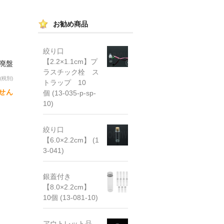
お勧め商品
絞り口
【2.2×1.1cm】プ
 廃盤
ラスチック栓 ス
(税別)
トラップ 10
せん
個 (13-035-p-sp-
10)
絞り口
【6.0×2.2cm】 (1
3-041)
銀蓋付き
【8.0×2.2cm】
10個 (13-081-10)
アウトレット品