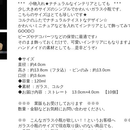
* * * 小物入れ★ナチュラルなインテリアとしても * * *
少し大きめサイズのシンプルでかわいいガラス小瓶です。
こちらのサイズはとても珍しいです★
コルクのふたでナチュラルテイストなデザイン☆
かわいいミニチュアなどを入れてインテリアとして飾ってみ
GOOD◎
ビーズやデコパーツなどの保管に最適です♪
そのまま飾っておくだけで、可愛いインテリアにもなります
ハンドメイドの素材としても…是非どうぞ♪
◆サイズ
直径：約4.0cm
高さ：約13.8cm（フタ込）・ビンのみ：約13.0cm
口径：約3.6cm
◆容量：120ml
◆素材 ：ガラス、コルク
◆お届け内容 ：ストレート 13.0cm×4.0cm 【10個】
※※※ 業販もお受けしております ※※※
数量・金額などお気軽にお問い合わせください。
※※ こんなガラス小瓶が欲しい！！というお客様へ ※
ガラス小瓶のサイズで現在取り扱いのない商品でも、