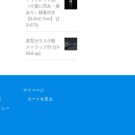
（※蓋に凹み・傷
あり）銀蓋付き
【5.0×2.7cm】 (1
3-073)
星型ガラス小瓶
ストラップ付 (13-
054-sp)
マイページ
記
カートを見る
リシー