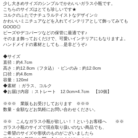
少し大きめサイズのシンプルでかわいいガラス小瓶です。
セット
こちらのサイズはとても珍しいです★
コルクのふたでナチュラルテイストなデザイン☆
かわいいミニチュアなどを入れてインテリアとして飾ってみても
パーツ
GOOD◎
ビーズやデコパーツなどの保管に最適です♪
アウトレット
そのまま飾っておくだけで、可愛いインテリアにもなりますよ。
ハンドメイドの素材としても…是非どうぞ♪
お問い合わせ
◆サイズ
直径：約4.7cm
高さ：約12.8cm（フタ込）・ビンのみ：約12.0cm
口径：約4.8cm
容量：120ml
◆素材 ：ガラス、コルク
◆お届け内容 ：ストレート 12.0cm×4.7cm 【10個】
※※※ 業販もお受けしております ※※※
数量・金額などお気軽にお問い合わせください。
※※ こんなガラス小瓶が欲しい！！というお客様へ ※※
ガラス小瓶のサイズで現在取り扱いのない商品でも、
ご希望のサイズや形状のものがございましたら