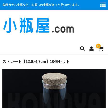
各種ガラス小瓶など、お探しの小瓶がきっと見つかります。
0
商品一覧
ストレート【12.0×4.7cm】10個セット
絞り口
コルク栓
プラ栓
セット