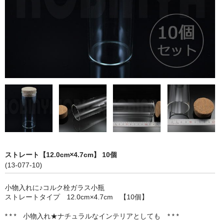
ストレート
コルク栓
セット
ストラップ付き
単品
セット
ふた付き
単品
ストレート【12.0cm×4.7cm】 10個
(13-077-10)
セット
小物入れに♪コルク栓ガラス小瓶
デザイン小瓶
ストレートタイプ 12.0cm×4.7cm 【10個】
単品
* * * 小物入れ★ナチュラルなインテリアとしても * * *