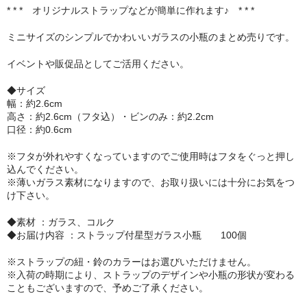
* * * オリジナルストラップなどが簡単に作れます♪ * * *
セット
ミニサイズのシンプルでかわいいガラスの小瓶のまとめ売りです。
パーツ
イベントや販促品としてご活用ください。
アウトレット
◆サイズ
幅：約2.6cm
お問い合わせ
高さ：約2.6cm（フタ込）・ビンのみ：約2.2cm
口径：約0.6cm
※フタが外れやすくなっていますのでご使用時はフタをぐっと押し
込んでください。
※薄いガラス素材になりますので、お取り扱いには十分にお気をつ
け下さい。
◆素材 ：ガラス、コルク
◆お届け内容 ：ストラップ付星型ガラス小瓶 100個
※ストラップの紐・鈴のカラーはお選びいただけません。
※入荷の時期により、ストラップのデザインや小瓶の形状が変わる
こともございますので、予めご了承ください。