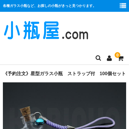
各種ガラス小瓶など、お探しの小瓶がきっと見つかります。
0
商品一覧
《予約注文》星型ガラス小瓶 ストラップ付 100個セット
絞り口
コルク栓
プラ栓
セット