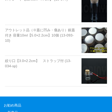
アウトレット品（※蓋に凹み・傷あり）銀蓋
付き 容量10ml【5.0×2.2cm】10個 (13-093-
10)
絞り口【3.0×2.2cm】 ストラップ付 (13-
034-sp)
お勧め商品