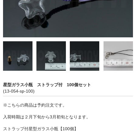
ストレート
コルク栓
セット
ストラップ付き
単品
セット
ふた付き
星型ガラス小瓶 ストラップ付 100個セット
(13-054-sp-100)
単品
※こちらの商品は予約注文です。
セット
入荷時期は２月下旬から3月初旬となります。
デザイン小瓶
ストラップ付星型ガラス小瓶【100個】
単品