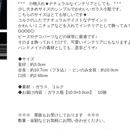
* * * 小物入れ★ナチュラルなインテリアとしても * * *
少し大きめサイズのシンプルでかわいいガラス小瓶です。
こちらのサイズはとても珍しいです★
コルクのふたでナチュラルテイストなデザイン☆
かわいいミニチュアなどを入れてインテリアとして飾ってみ
GOOD◎
ビーズやデコパーツなどの保管に最適です♪
そのまま飾っておくだけで、可愛いインテリアにもなります
ハンドメイドの素材としても…是非どうぞ♪
◆サイズ
直径：約3.0cm
全長：約10.7cm（フタ込）・ビンのみ全長：約10.0cm
口径：約2.65cm
◆素材 ：ガラス、コルク
◆お届け内容 ：ガラス瓶【10.0×3.0cm】 10個
※※※ 業販もお受けしております ※※※
数量・金額などお気軽にお問い合わせください。