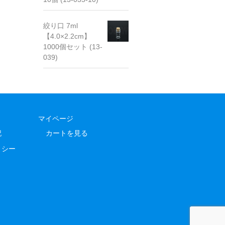
絞り口 7ml
【4.0×2.2cm】
1000個セット (13-
039)
マイページ
記
カートを見る
リシー