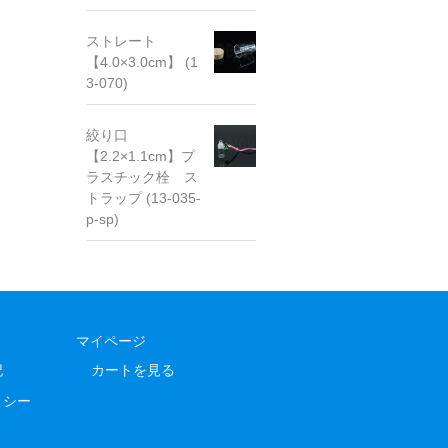
ストレート
【4.0×3.0cm】 (1
3-070)
絞り口
【2.2×1.1cm】プ
ラスチック栓 ス
トラップ (13-035-
p-sp)
マイページ
記
カートを見る
リシー