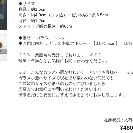
◆サイズ
直径：約1.5cm
高さ：約4.0cm（フタ込）・ビンのみ：約3.5cm
口径：約1.2cm
ストラップ紐の長さ：約8cm
◆素材 ：ガラス、コルク
◆お届け内容 ：ガラス小瓶/ストレート【3.5×1.5cm】 10個
※※※ 業販もお受けしております ※※※
数量・金額などお気軽にお問い合わせください。
※※ こんなガラス小瓶が欲しい！！というお客様へ ※
ガラス小瓶のサイズで現在取り扱いのない商品でも、
ご希望のサイズや形状のものがございましたら
当店までお気軽にお問い合わせくださいませ。
出来るだけご要望にお答えできるようにお探し致します。
在庫状態 : 入
¥480