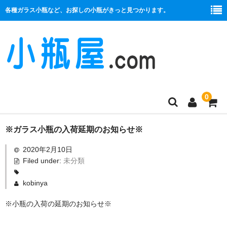
各種ガラス小瓶など、お探しの小瓶がきっと見つかります。
0
商品一覧
※ガラス小瓶の入荷延期のお知らせ※
2020年2月10日
絞り口
Filed under:
未分類
コルク栓
kobinya
プラ栓
※小瓶の入荷の延期のお知らせ※
セット