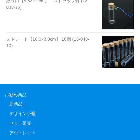
絞り口【5.5×2.2cm】 ストラップ付 (13-
038-sp)
ストレート【10.0×3.0cm】 10個 (13-048-
10)
お勧め商品
新商品
デザイン小瓶
セット販売
アウトレット