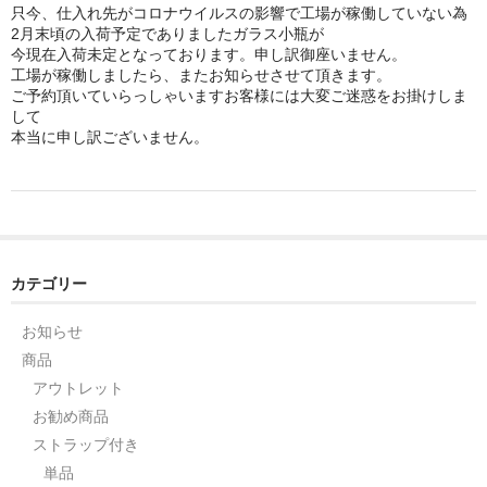
只今、仕入れ先がコロナウイルスの影響で工場が稼働していない為
ストレート
2月末頃の入荷予定でありましたガラス小瓶が
今現在入荷未定となっております。申し訳御座いません。
コルク栓
工場が稼働しましたら、またお知らせさせて頂きます。
ご予約頂いていらっしゃいますお客様には大変ご迷惑をお掛けしま
セット
して
本当に申し訳ございません。
ストラップ付き
単品
セット
カテゴリー
ふた付き
お知らせ
単品
商品
セット
アウトレット
お勧め商品
デザイン小瓶
ストラップ付き
単品
単品