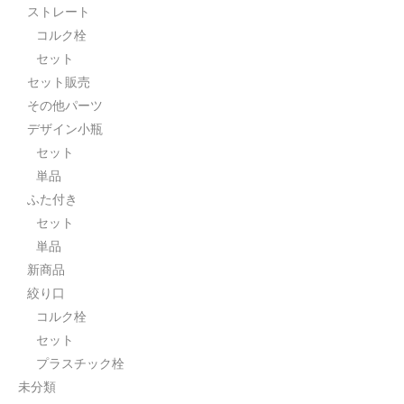
ストレート
セット
コルク栓
セット
パーツ
セット販売
アウトレット
その他パーツ
デザイン小瓶
お問い合わせ
セット
単品
ふた付き
セット
単品
新商品
絞り口
コルク栓
セット
プラスチック栓
未分類