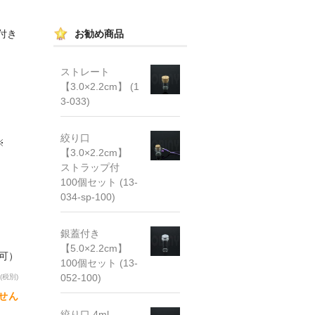
付き
お勧め商品
ストレート
【3.0×2.2cm】 (1
3-033)
絞り口
※
【3.0×2.2cm】
ストラップ付
100個セット (13-
034-sp-100)
銀蓋付き
【5.0×2.2cm】
文可）
100個セット (13-
052-100)
(税別)
せん
絞り口 4ml