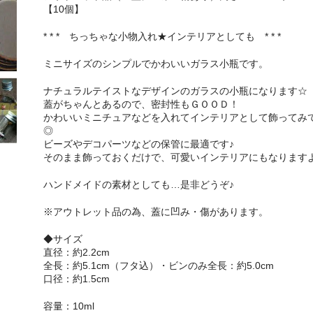
【10個】
* * * ちっちゃな小物入れ★インテリアとしても * * *
ミニサイズのシンプルでかわいいガラス小瓶です。
ナチュラルテイストなデザインのガラスの小瓶になります☆
蓋がちゃんとあるので、密封性もＧＯＯＤ！
かわいいミニチュアなどを入れてインテリアとして飾ってみ
◎
ビーズやデコパーツなどの保管に最適です♪
そのまま飾っておくだけで、可愛いインテリアにもなります
ハンドメイドの素材としても…是非どうぞ♪
※アウトレット品の為、蓋に凹み・傷があります。
◆サイズ
直径：約2.2cm
全長：約5.1cm（フタ込）・ビンのみ全長：約5.0cm
口径：約1.5cm
容量：10ml