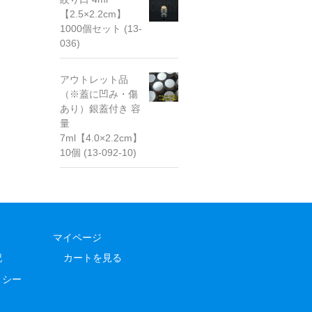
【2.5×2.2cm】
1000個セット (13-
036)
アウトレット品
（※蓋に凹み・傷
あり）銀蓋付き 容
量
7ml【4.0×2.2cm】
10個 (13-092-10)
マイページ
記
カートを見る
リシー