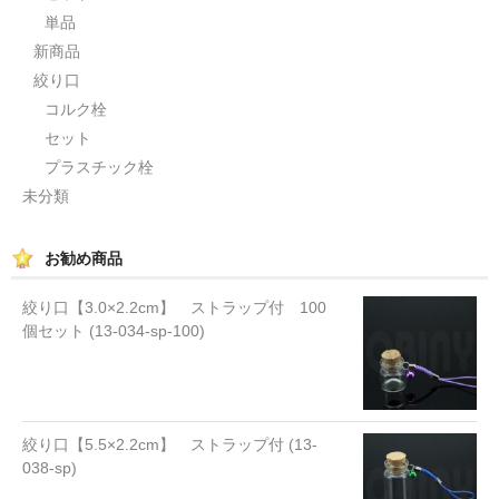
単品
新商品
絞り口
コルク栓
セット
プラスチック栓
未分類
お勧め商品
絞り口【3.0×2.2cm】 ストラップ付 100
個セット (13-034-sp-100)
絞り口【5.5×2.2cm】 ストラップ付 (13-
038-sp)