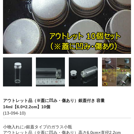
ストレート
コルク栓
セット
ストラップ付き
単品
セット
ふた付き
単品
アウトレット品（※蓋に凹み・傷あり）銀蓋付き 容量
セット
14ml【6.0×2.2cm】10個
(13-094-10)
デザイン小瓶
小物入れに♪銀蓋タイプのガラス小瓶
単品
アウトレット品（※蓋に凹み・傷あり）高さ6.0cm×直径2.2cm