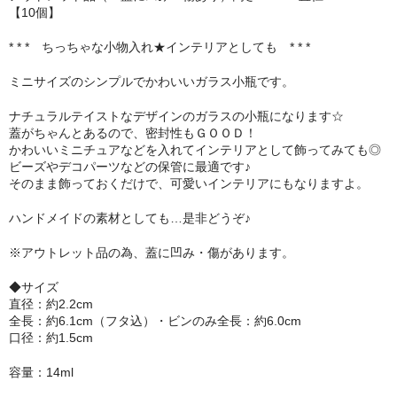
【10個】
セット
* * * ちっちゃな小物入れ★インテリアとしても * * *
パーツ
ミニサイズのシンプルでかわいいガラス小瓶です。
アウトレット
ナチュラルテイストなデザインのガラスの小瓶になります☆
蓋がちゃんとあるので、密封性もＧＯＯＤ！
お問い合わせ
かわいいミニチュアなどを入れてインテリアとして飾ってみても◎
ビーズやデコパーツなどの保管に最適です♪
そのまま飾っておくだけで、可愛いインテリアにもなりますよ。
ハンドメイドの素材としても…是非どうぞ♪
※アウトレット品の為、蓋に凹み・傷があります。
◆サイズ
直径：約2.2cm
全長：約6.1cm（フタ込）・ビンのみ全長：約6.0cm
口径：約1.5cm
容量：14ml