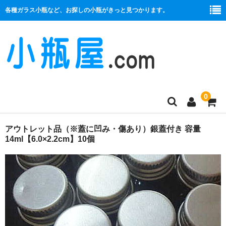
各種ガラス小瓶など、お探しの小瓶がきっと見つかります。
0
商品一覧
アウトレット品（※蓋に凹み・傷あり）銀蓋付き 容量
14ml【6.0×2.2cm】10個
絞り口
コルク栓
プラ栓
セット