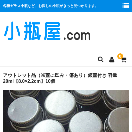
各種ガラス小瓶など、お探しの小瓶がきっと見つかります。
0
商品一覧
アウトレット品（※蓋に凹み・傷あり）銀蓋付き 容量
20ml【8.0×2.2cm】10個
絞り口
コルク栓
プラ栓
セット