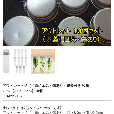
ストレート
コルク栓
セット
ストラップ付き
単品
セット
ふた付き
単品
アウトレット品（※蓋に凹み・傷あり）銀蓋付き 容量
セット
20ml【8.0×2.2cm】10個
(13-095-10)
デザイン小瓶
小物入れに♪銀蓋タイプのガラス小瓶
単品
アウトレット品（※蓋に凹み・傷あり）高さ8.0cm×直径2.2cm