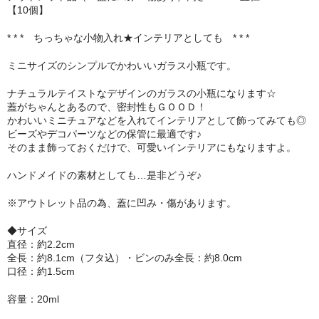
【10個】
セット
* * * ちっちゃな小物入れ★インテリアとしても * * *
パーツ
ミニサイズのシンプルでかわいいガラス小瓶です。
アウトレット
ナチュラルテイストなデザインのガラスの小瓶になります☆
蓋がちゃんとあるので、密封性もＧＯＯＤ！
お問い合わせ
かわいいミニチュアなどを入れてインテリアとして飾ってみても◎
ビーズやデコパーツなどの保管に最適です♪
そのまま飾っておくだけで、可愛いインテリアにもなりますよ。
ハンドメイドの素材としても…是非どうぞ♪
※アウトレット品の為、蓋に凹み・傷があります。
◆サイズ
直径：約2.2cm
全長：約8.1cm（フタ込）・ビンのみ全長：約8.0cm
口径：約1.5cm
容量：20ml