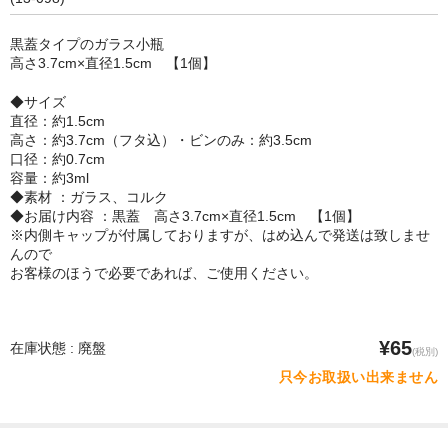
セット
黒蓋タイプのガラス小瓶
高さ3.7cm×直径1.5cm 【1個】
パーツ
◆サイズ
アウトレット
直径：約1.5cm
高さ：約3.7cm（フタ込）・ビンのみ：約3.5cm
お問い合わせ
口径：約0.7cm
容量：約3ml
◆素材 ：ガラス、コルク
◆お届け内容 ：黒蓋 高さ3.7cm×直径1.5cm 【1個】
※内側キャップが付属しておりますが、はめ込んで発送は致しませ
んので
お客様のほうで必要であれば、ご使用ください。
¥65
在庫状態 : 廃盤
(税別)
只今お取扱い出来ません