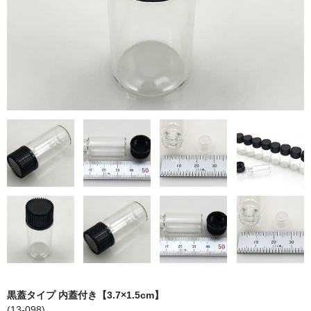
ストレート
コルク栓
セット
ストラップ付き
単品
セット
ふた付き
単品
セット
デザイン小瓶
黒蓋タイプ 内蓋付き【3.7×1.5cm】
単品
(13-098)