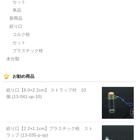
セット
単品
新商品
絞り口
コルク栓
セット
プラスチック栓
未分類
お勧め商品
絞り口【6.0×2.2cm】 ストラップ付 10
個 (13-041-sp-10)
絞り口【2.2×1.1cm】プラスチック栓 スト
ラップ (13-035-p-sp)