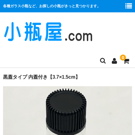
各種ガラス小瓶など、お探しの小瓶がきっと見つかります。
0
商品一覧
黒蓋タイプ 内蓋付き【3.7×1.5cm】
絞り口
コルク栓
プラ栓
セット