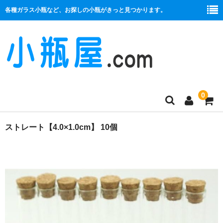
各種ガラス小瓶など、お探しの小瓶がきっと見つかります。
0
商品一覧
ストレート【4.0×1.0cm】 10個
絞り口
コルク栓
プラ栓
セット