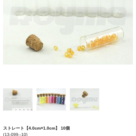
ストレート
コルク栓
セット
ストラップ付き
単品
セット
ふた付き
単品
セット
デザイン小瓶
ストレート【4.0cm×1.0cm】 10個
単品
(13-099--10)