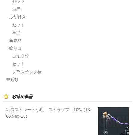
セット
単品
ふた付き
セット
単品
新商品
絞り口
コルク栓
セット
プラスチック栓
未分類
お勧め商品
細長ストレート小瓶 ストラップ 10個 (13-
053-sp-10)