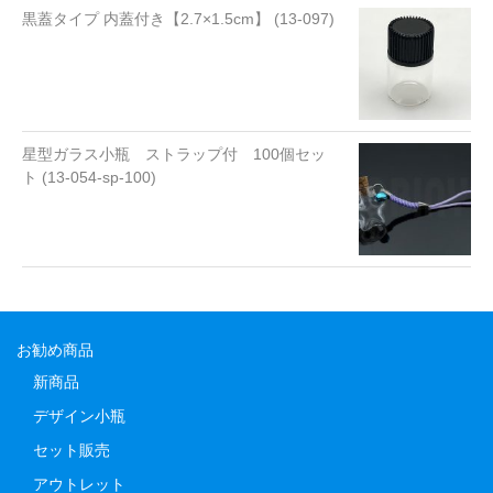
黒蓋タイプ 内蓋付き【2.7×1.5cm】 (13-097)
星型ガラス小瓶 ストラップ付 100個セッ
ト (13-054-sp-100)
お勧め商品
新商品
デザイン小瓶
セット販売
アウトレット