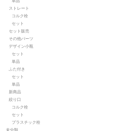
単品
ストレート
セット
コルク栓
パーツ
セット
セット販売
アウトレット
その他パーツ
お問い合わせ
デザイン小瓶
セット
単品
ふた付き
セット
単品
新商品
絞り口
コルク栓
セット
プラスチック栓
未分類