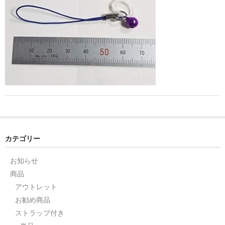
ストレート
コルク栓
セット
ストラップ付き
単品
セット
ふた付き
カテゴリー
単品
お知らせ
商品
セット
アウトレット
デザイン小瓶
お勧め商品
ストラップ付き
単品