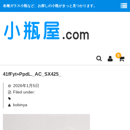
各種ガラス小瓶など、お探しの小瓶がきっと見つかります。
0
商品一覧
41fFyt+PpdL._AC_SX425_
2026年1月5日
絞り口
Filed under:
コルク栓
kobinya
プラ栓
セット