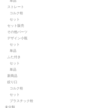
単品
ストレート
セット
コルク栓
パーツ
セット
セット販売
アウトレット
その他パーツ
お問い合わせ
デザイン小瓶
セット
単品
ふた付き
セット
単品
新商品
絞り口
コルク栓
セット
プラスチック栓
未分類