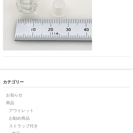
ストレート
コルク栓
セット
ストラップ付き
単品
セット
ふた付き
カテゴリー
単品
お知らせ
商品
セット
アウトレット
デザイン小瓶
お勧め商品
ストラップ付き
単品