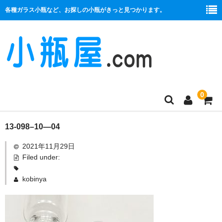
各種ガラス小瓶など、お探しの小瓶がきっと見つかります。
0
商品一覧
13-098–10—04
2021年11月29日
絞り口
Filed under:
コルク栓
kobinya
プラ栓
セット