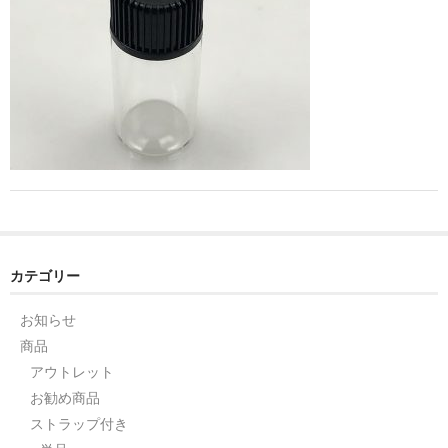
ストレート
コルク栓
セット
ストラップ付き
単品
セット
ふた付き
カテゴリー
単品
お知らせ
商品
セット
アウトレット
デザイン小瓶
お勧め商品
ストラップ付き
単品