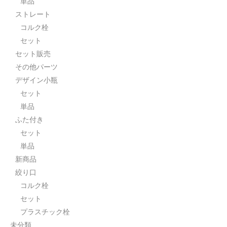
単品
ストレート
セット
コルク栓
パーツ
セット
セット販売
アウトレット
その他パーツ
お問い合わせ
デザイン小瓶
セット
単品
ふた付き
セット
単品
新商品
絞り口
コルク栓
セット
プラスチック栓
未分類