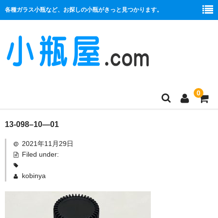
各種ガラス小瓶など、お探しの小瓶がきっと見つかります。
0
商品一覧
13-098–10—01
2021年11月29日
絞り口
Filed under:
コルク栓
kobinya
プラ栓
セット