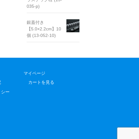
035-p)
銀蓋付き
【5.0×2.2cm】10
個 (13-052-10)
マイページ
記
カートを見る
リシー