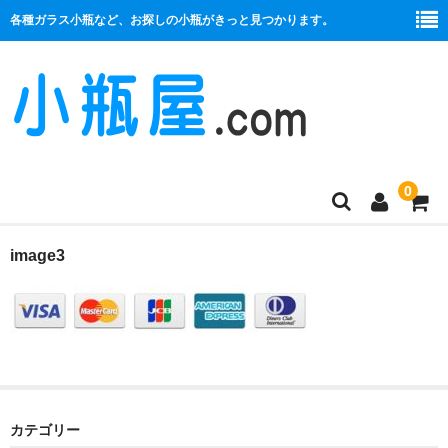
各種ガラス小瓶など、お探しの小瓶がきっと見つかります。
0
商品一覧
image3
絞り口
コルク栓
プラ栓
セット
カテゴリー