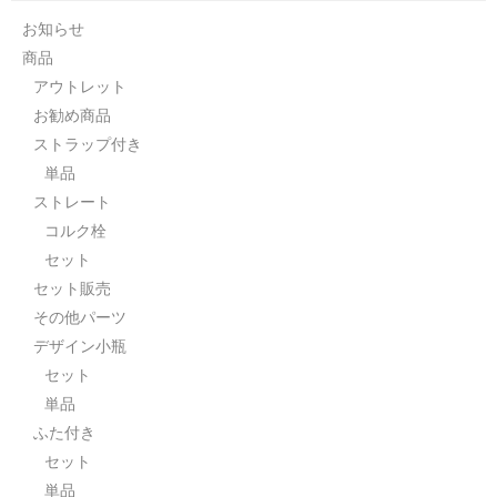
ストレート
お知らせ
商品
コルク栓
アウトレット
セット
お勧め商品
ストラップ付き
ストラップ付き
単品
ストレート
単品
コルク栓
セット
セット
セット販売
ふた付き
その他パーツ
単品
デザイン小瓶
セット
セット
単品
ふた付き
デザイン小瓶
セット
単品
単品