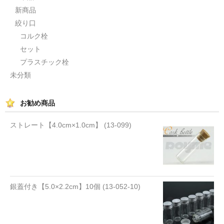
新商品
セット
絞り口
パーツ
コルク栓
セット
アウトレット
プラスチック栓
未分類
お問い合わせ
お勧め商品
ストレート【4.0cm×1.0cm】 (13-099)
銀蓋付き【5.0×2.2cm】10個 (13-052-10)