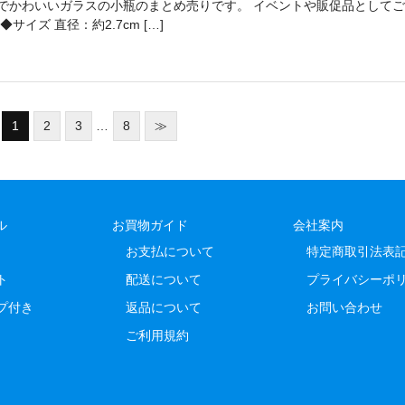
でかわいいガラスの小瓶のまとめ売りです。 イベントや販促品としてご
サイズ 直径：約2.7cm […]
1
2
3
…
8
≫
ル
お買物ガイド
会社案内
お支払について
特定商取引法表
ト
配送について
プライバシーポ
プ付き
返品について
お問い合わせ
ご利用規約