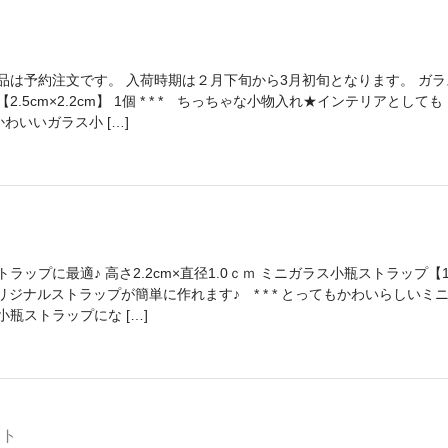
品は予約注文です。 入荷時期は２月下旬から3月初旬となります。 ガラ
.5cm×2.2cm】 1個 * * * ちっちゃな小物入れ★インテリアとしても 
かわいいガラス小 […]
個
ラップに最適♪ 高さ2.2cm×直径1.0ｃｍ ミニガラス小瓶ストラップ【1
* オリジナルストラップが簡単に作れます♪ * * * とってもかわいらしいミ
瓶ストラップにな […]
ット