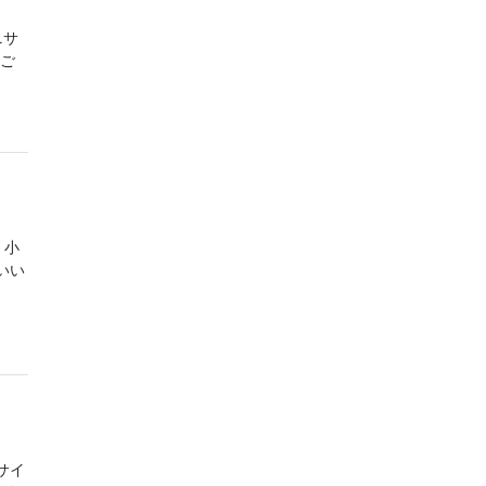
ニサ
ご
 小
いい
サイ