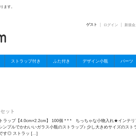
ります。
ゲスト
ログイン
新規会
ストラップ付き
ふた付き
デザイン小瓶
パーツ
個セット
ップ【4.0cm×2.2cm】 100個 * * * ちっちゃな小物入れ★インテ
 * シンプルでかわいいガラス小瓶のストラップ♪ 少し大きめサイズのスト
す◎ ストラッ […]