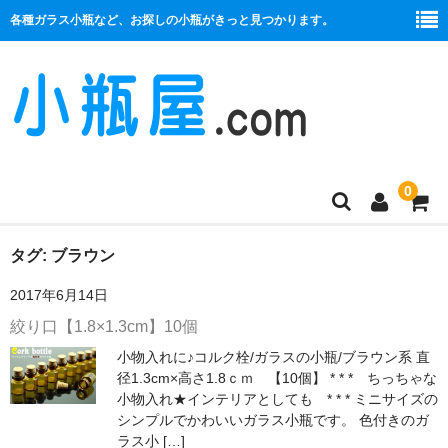
各種ガラス小瓶など、お探しの小瓶がきっと見つかります。
0
商品一覧
タグ:
ブラウン
2017年6月14日
絞り口
絞り口【1.8×1.3cm】10個
コルク栓
小物入れに♪コルク栓/ガラスの小瓶/ブラウン系 直
径1.3cm×高さ1.8ｃｍ 【10個】 * * * ちっちゃな
プラ栓
小物入れ★インテリアとしても * * * ミニサイズの
シンプルでかわいいガラス小瓶です。 色付きのガ
セット
ラス小 […]