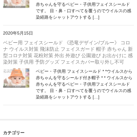
赤ちゃんを守るベビー・子供用フェイスシールド
ストレート
です。 目・鼻・口すべてを覆うのでウイルスの感
染経路をシャットアウトする […]
コルク栓
セット
2020年5月15日
ベビー用 フェイスシールド 《恐竜デザイン/ブルー》 コロ
ストラップ付き
ナ ウイルス対策 飛沫防止 フェイスガード 帽子 赤ちゃん 新
型コロナ対策 花粉対策 外出 外遊び 公園遊び お出かけに 感
単品
染対策 子供用 予防グッズ フェイスカバー取り外し不可
セット
ベビー・子供用 フェイスシールド * *ウイルスから
赤ちゃんを守るシールド付き帽子 * * ウイルスから
ふた付き
赤ちゃんを守るベビー・子供用フェイスシールド
です。 目・鼻・口すべてを覆うのでウイルスの感
単品
染経路をシャットアウトする […]
セット
デザイン小瓶
カテゴリー
単品