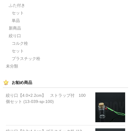
ふた付き
セット
単品
新商品
絞り口
コルク栓
セット
プラスチック栓
未分類
お勧め商品
絞り口【4.0×2.2cm】 ストラップ付 100
個セット (13-039-sp-100)