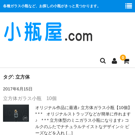
各種ガラス小瓶など、お探しの小瓶がきっと見つかります。
0
商品一覧
タグ:
立方体
2017年6月15日
絞り口
立方体ガラス小瓶 10個
コルク栓
オリジナル作品に最適♪ 立方体ガラス小瓶【10個】
* * * オリジナルストラップなどが簡単に作れます
プラ栓
♪ * * * 立方体型のミニガラス小瓶になります♪ コ
ルクのふたでナチュラルテイストなデザイン☆ ビ
セット
ーズなどを入れ […]