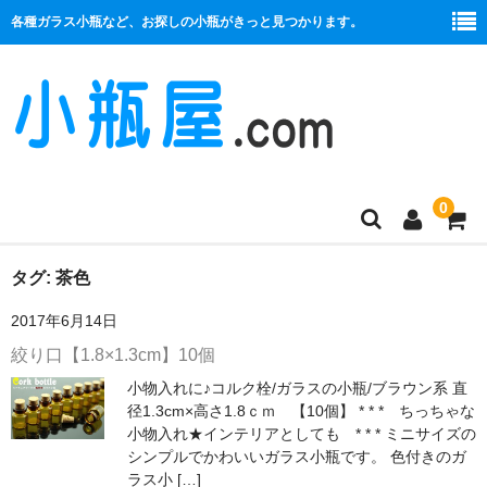
各種ガラス小瓶など、お探しの小瓶がきっと見つかります。
0
商品一覧
タグ:
茶色
2017年6月14日
絞り口
絞り口【1.8×1.3cm】10個
コルク栓
小物入れに♪コルク栓/ガラスの小瓶/ブラウン系 直
径1.3cm×高さ1.8ｃｍ 【10個】 * * * ちっちゃな
プラ栓
小物入れ★インテリアとしても * * * ミニサイズの
シンプルでかわいいガラス小瓶です。 色付きのガ
セット
ラス小 […]