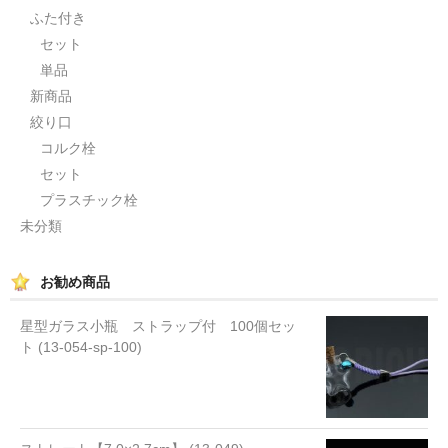
ふた付き
セット
単品
新商品
絞り口
コルク栓
セット
プラスチック栓
未分類
お勧め商品
星型ガラス小瓶 ストラップ付 100個セッ
ト (13-054-sp-100)