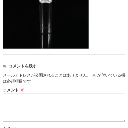
ストレート
コルク栓
セット
ストラップ付き
単品
セット
コメントを残す
メールアドレスが公開されることはありません。
※
が付いている欄
ふた付き
は必須項目です
単品
コメント
※
セット
デザイン小瓶
単品