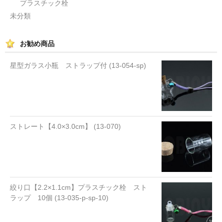
プラスチック栓
未分類
お勧め商品
星型ガラス小瓶 ストラップ付 (13-054-sp)
ストレート【4.0×3.0cm】 (13-070)
絞り口【2.2×1.1cm】プラスチック栓 スト
ラップ 10個 (13-035-p-sp-10)