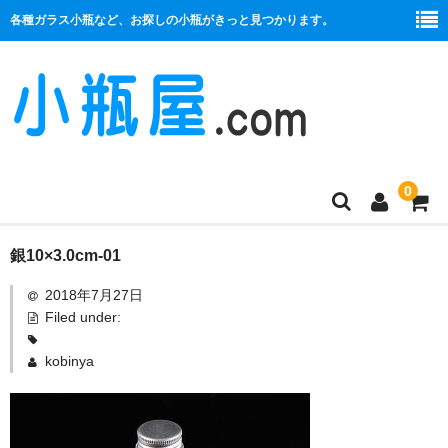
各種ガラス小瓶など、お探しの小瓶がきっと見つかります。
0
商品一覧
銀10×3.0cm-01
2018年7月27日
絞り口
Filed under:
コルク栓
kobinya
プラ栓
セット