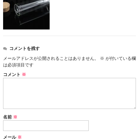
ストレート
コルク栓
セット
ストラップ付き
コメントを残す
単品
メールアドレスが公開されることはありません。
※
が付いている欄
は必須項目です
セット
コメント
※
ふた付き
単品
セット
名前
※
デザイン小瓶
単品
メール
※