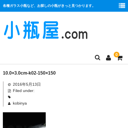
各種ガラス小瓶など、お探しの小瓶がきっと見つかります。
0
商品一覧
10.0×3.0cm-k02-150×150
2016年5月13日
絞り口
Filed under:
コルク栓
kobinya
プラ栓
セット