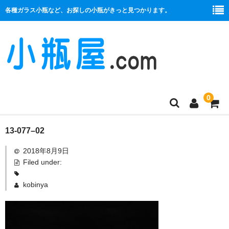
各種ガラス小瓶など、お探しの小瓶がきっと見つかります。
0
商品一覧
13-077–02
2018年8月9日
絞り口
Filed under:
コルク栓
kobinya
プラ栓
セット