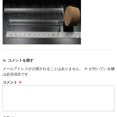
ストレート
コルク栓
セット
ストラップ付き
単品
セット
コメントを残す
メールアドレスが公開されることはありません。
※
が付いている欄
ふた付き
は必須項目です
単品
コメント
※
セット
デザイン小瓶
単品