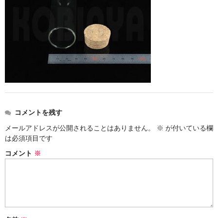
ストレート
コルク栓
セット
ストラップ付き
単品
セット
コメントを残す
メールアドレスが公開されることはありません。
※
が付いている欄
ふた付き
は必須項目です
単品
コメント
※
セット
デザイン小瓶
単品