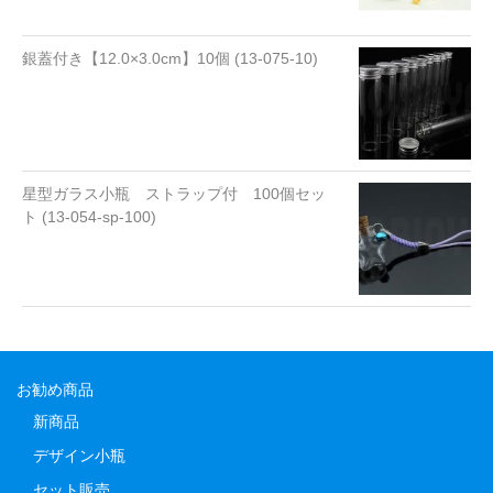
銀蓋付き【12.0×3.0cm】10個 (13-075-10)
星型ガラス小瓶 ストラップ付 100個セッ
ト (13-054-sp-100)
お勧め商品
新商品
デザイン小瓶
セット販売