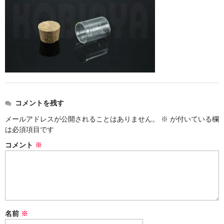
ストレート
コルク栓
セット
ストラップ付き
単品
コメントを残す
セット
メールアドレスが公開されることはありません。
※
が付いている欄
は必須項目です
ふた付き
コメント
※
単品
セット
デザイン小瓶
名前
※
単品