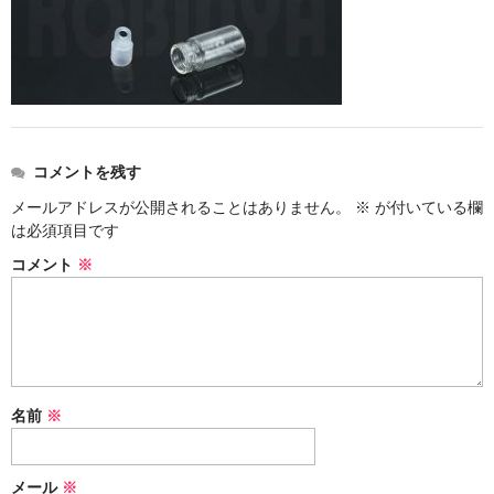
ストレート
コルク栓
セット
ストラップ付き
コメントを残す
単品
メールアドレスが公開されることはありません。
※
が付いている欄
は必須項目です
セット
コメント
※
ふた付き
単品
セット
名前
※
デザイン小瓶
単品
メール
※