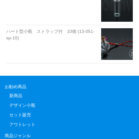
ハート型小瓶 ストラップ付 10個 (13-051-
sp-10)
お勧め商品
新商品
デザイン小瓶
セット販売
アウトレット
商品ジャンル