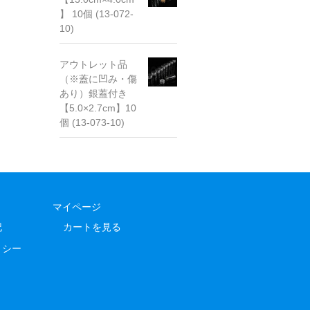
】 10個 (13-072-
10)
アウトレット品
（※蓋に凹み・傷
あり）銀蓋付き
【5.0×2.7cm】10
個 (13-073-10)
マイページ
記
カートを見る
リシー