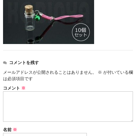
ストレート
コルク栓
セット
ストラップ付き
単品
コメントを残す
セット
メールアドレスが公開されることはありません。
※
が付いている欄
は必須項目です
ふた付き
コメント
※
単品
セット
デザイン小瓶
名前
※
単品