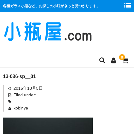
各種ガラス小瓶など、お探しの小瓶がきっと見つかります。
0
商品一覧
13-036-sp__01
2015年10月5日
絞り口
Filed under:
コルク栓
kobinya
プラ栓
セット