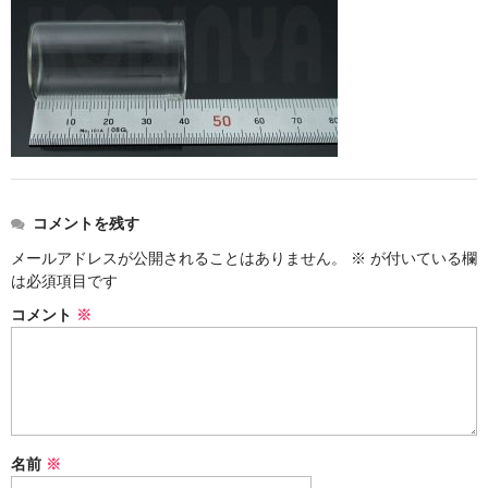
ストレート
コルク栓
セット
ストラップ付き
単品
コメントを残す
セット
メールアドレスが公開されることはありません。
※
が付いている欄
は必須項目です
ふた付き
コメント
※
単品
セット
デザイン小瓶
名前
※
単品