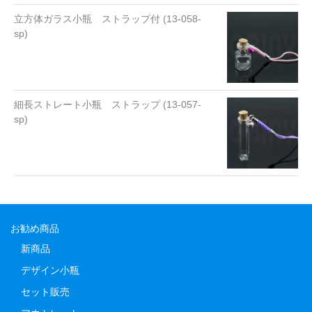
立方体ガラス小瓶 ストラップ付 (13-058-
sp)
細長ストレート小瓶 ストラップ (13-057-
sp)
お勧め商品
新商品
デザイン小瓶
セット販売